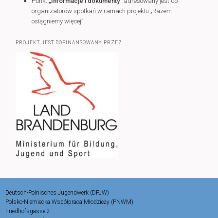
Punkt
„Informacje i dokumenty”
adresowany jest do
organizatorów spotkań w ramach projektu „Razem
osiągniemy więcej”
PROJEKT JEST DOFINANSOWANY PRZEZ
Deutsch-Polnisches Jugendwerk (DPJW)
Polsko-Niemiecka Współpraca Młodzieży (PNWM)
Friedhofsgasse 2