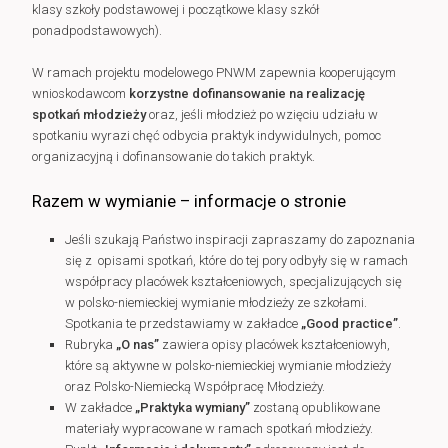
klasy szkoły podstawowej i początkowe klasy szkół
ponadpodstawowych).
W ramach projektu modelowego PNWM zapewnia kooperującym
wnioskodawcom
korzystne dofinansowanie na realizację
spotkań młodzieży
oraz, jeśli młodzież po wzięciu udziału w
spotkaniu wyrazi chęć odbycia praktyk indywidulnych, pomoc
organizacyjną i dofinansowanie do takich praktyk.
Razem w wymianie – informacje o stronie
Jeśli szukają Państwo inspiracji zapraszamy do zapoznania
się z opisami spotkań, które do tej pory odbyły się w ramach
współpracy placówek kształceniowych, specjalizujących się
w polsko-niemieckiej wymianie młodzieży ze szkołami.
Spotkania te przedstawiamy w zakładce
„Good practice”
.
Rubryka
„O nas”
zawiera opisy placówek kształceniowyh,
które są aktywne w polsko-niemieckiej wymianie młodzieży
oraz Polsko-Niemiecką Współpracę Młodzieży.
W zakładce
„Praktyka wymiany”
zostaną opublikowane
materiały wypracowane w ramach spotkań młodzieży.