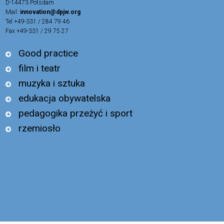
D-14473 Potsdam
Mail:
innovation@dpjw.org
Tel +49-331 / 284 79 46
Fax +49-331 / 29 75 27
Good practice
film i teatr
muzyka i sztuka
edukacja obywatelska
pedagogika przeżyć i sport
rzemiosło