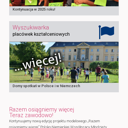
Kontynuacja w 2025 roku!
Wyszukiwarka
placówek kształceniowych
Domy spotkań w Polsce i w Niemczech
Razem osiągniemy więcej
Teraz zawodowo!
Kontynuujemy nową edycję projektu modelowego „Razem
osiągniemy więcej” Polsko-Niemieckiej Współpracy Młodzieży