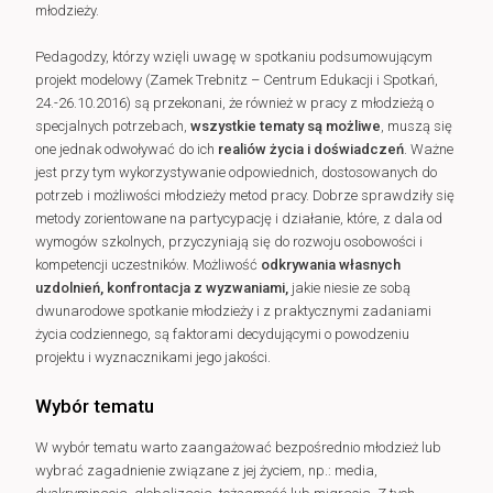
młodzieży.
Pedagodzy, którzy wzięli uwagę w spotkaniu podsumowującym
projekt modelowy (Zamek Trebnitz – Centrum Edukacji i Spotkań,
24.-26.10.2016) są przekonani, że również w pracy z młodzieżą o
specjalnych potrzebach,
wszystkie tematy są możliwe
, muszą się
one jednak odwoływać do ich
realiów życia i doświadczeń
. Ważne
jest przy tym wykorzystywanie odpowiednich, dostosowanych do
potrzeb i możliwości młodzieży metod pracy. Dobrze sprawdziły się
metody zorientowane na partycypację i działanie, które, z dala od
wymogów szkolnych, przyczyniają się do rozwoju osobowości i
kompetencji uczestników. Możliwość
odkrywania własnych
uzdolnień, konfrontacja z wyzwaniami,
jakie niesie ze sobą
dwunarodowe spotkanie młodzieży i z praktycznymi zadaniami
życia codziennego, są faktorami decydującymi o powodzeniu
projektu i wyznacznikami jego jakości.
Wybór tematu
W wybór tematu warto zaangażować bezpośrednio młodzież lub
wybrać zagadnienie związane z jej życiem, np.: media,