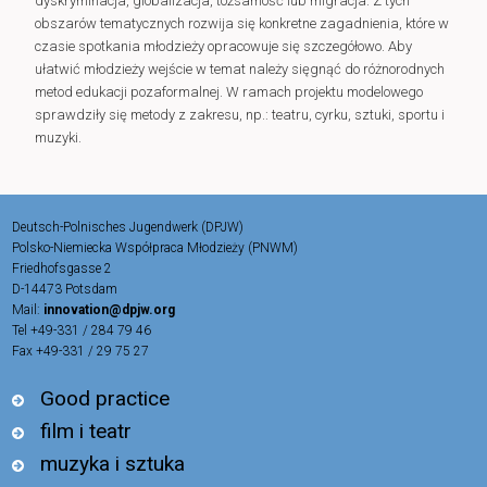
dyskryminacja, globalizacja, tożsamość lub migracja. Z tych
obszarów tematycznych rozwija się konkretne zagadnienia, które w
czasie spotkania młodzieży opracowuje się szczegółowo. Aby
ułatwić młodzieży wejście w temat należy sięgnąć do różnorodnych
metod edukacji pozaformalnej. W ramach projektu modelowego
sprawdziły się metody z zakresu, np.: teatru, cyrku, sztuki, sportu i
muzyki.
Deutsch-Polnisches Jugendwerk (DPJW)
Polsko-Niemiecka Współpraca Młodzieży (PNWM)
Friedhofsgasse 2
D-14473 Potsdam
Mail:
innovation@dpjw.org
Tel +49-331 / 284 79 46
Fax +49-331 / 29 75 27
Good practice
film i teatr
muzyka i sztuka