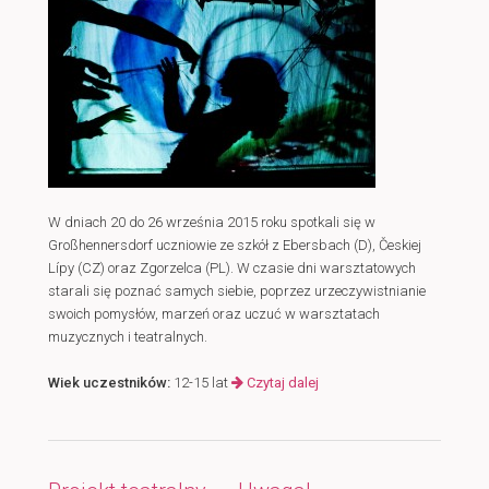
W dniach 20 do 26 września 2015 roku spotkali się w
Großhennersdorf uczniowie ze szkół z Ebersbach (D), Českiej
Lípy (CZ) oraz Zgorzelca (PL).
W czasie dni warsztatowych
starali się poznać samych siebie, poprzez urzeczywistnianie
swoich pomysłów, marzeń oraz uczuć w warsztatach
muzycznych i teatralnych.
Wiek uczestników:
12-15 lat
Czytaj dalej