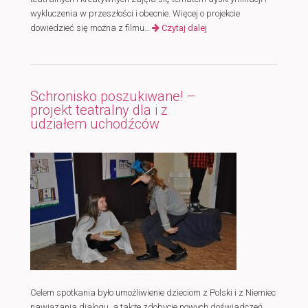
wykluczenia w przeszłości i obecnie. Więcej o projekcie
dowiedzieć się można z filmu…
Czytaj dalej
Schronisko poszukiwane! –
projekt teatralny dla i z
udziałem uchodźców
Celem spotkania było umożliwienie dzieciom z Polski i z Niemiec
nawiązania dialogu, a także zdobycie nowych doświadczeń