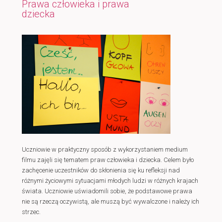
Prawa człowieka i prawa
dziecka
Uczniowie w praktyczny sposób z wykorzystaniem medium
filmu zajęli się tematem praw człowieka i dziecka. Celem było
zachęcenie uczestników do skłonienia się ku refleksji nad
różnymi życiowymi sytuacjami młodych ludzi w różnych krajach
świata. Uczniowie uświadomili sobie, że podstawowe prawa
nie są rzeczą oczywistą, ale muszą być wywalczone i należy ich
strzec.