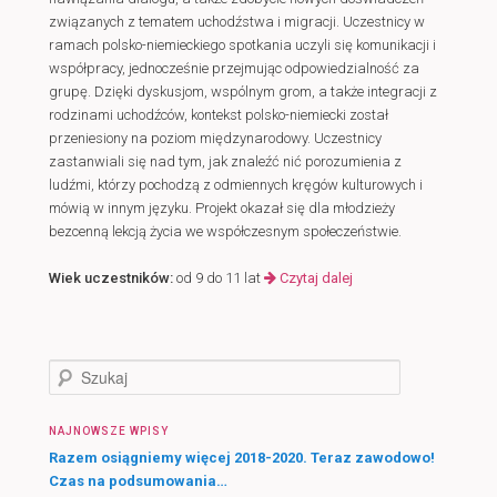
związanych z tematem uchodźstwa i migracji. Uczestnicy w
ramach polsko-niemieckiego spotkania uczyli się komunikacji i
współpracy, jednocześnie przejmując odpowiedzialność za
grupę. Dzięki dyskusjom, wspólnym grom, a także integracji z
rodzinami uchodźców, kontekst polsko-niemiecki został
przeniesiony na poziom międzynarodowy. Uczestnicy
zastanwiali się nad tym, jak znaleźć nić porozumienia z
ludźmi, którzy pochodzą z odmiennych kręgów kulturowych i
mówią w innym języku. Projekt okazał się dla młodzieży
bezcenną lekcją życia we współczesnym społeczeństwie.
Wiek uczestników:
od 9 do 11 lat
Czytaj dalej
S
z
u
NAJNOWSZE WPISY
k
a
Razem osiągniemy więcej 2018-2020. Teraz zawodowo!
j
Czas na podsumowania…