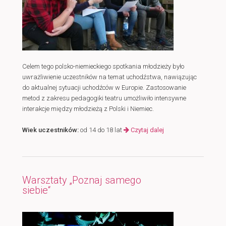
Celem tego polsko-niemieckiego spotkania młodzieży było
uwrażliwienie uczestników na temat uchodźstwa, nawiązując
do aktualnej sytuacji uchodźców w Europie. Zastosowanie
metod z zakresu pedagogiki teatru umożliwiło intensywne
interakcje między młodzieżą z Polski i Niemiec.
Wiek uczestników:
od 14 do 18 lat
Czytaj dalej
Warsztaty „Poznaj samego
siebie“