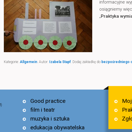
informacyjne w
osiągniemy więc
„
Praktyka wymi
Kategorie:
Allgemein
. Autor:
Izabela Stapf
. Dodaj zakładkę do
bezpośredniego 
Moj
Good practice
M)
Pra
film i teatr
Zgł
muzyka i sztuka
edukacja obywatelska