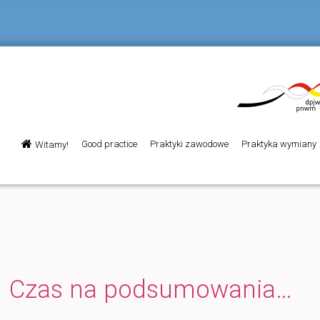
Menu
Good practice
Praktyki zawodowe
Praktyka wymiany
Witamy!
Przeskocz
główne
do
tekstu
Czas na podsumowania…