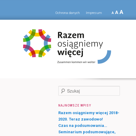
A
A
Ochrona danych
Impresum
A
S
z
u
NAJNOWSZE WPISY
k
a
Razem osiągniemy więcej 2018-
j
2020. Teraz zawodowo!
Czas na podsumowania…
Seminarium podsumowujące,