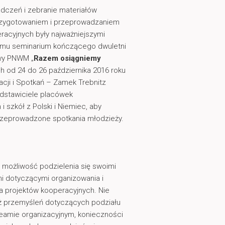
dczeń i zebranie materiałów
rzygotowaniem i przeprowadzaniem
racyjnych były najważniejszymi
amu seminarium kończącego dwuletni
wy PNWM „
Razem osiągniemy
ch od 24 do 26 października 2016 roku
cji i Spotkań – Zamek Trebnitz
edstawiciele placówek
i szkół z Polski i Niemiec, aby
eprowadzone spotkania młodzieży.
i możliwość podzielenia się swoimi
 dotyczącymi organizowania i
 projektów kooperacyjnych. Nie
ż przemyśleń dotyczących podziału
eamie organizacyjnym, konieczności