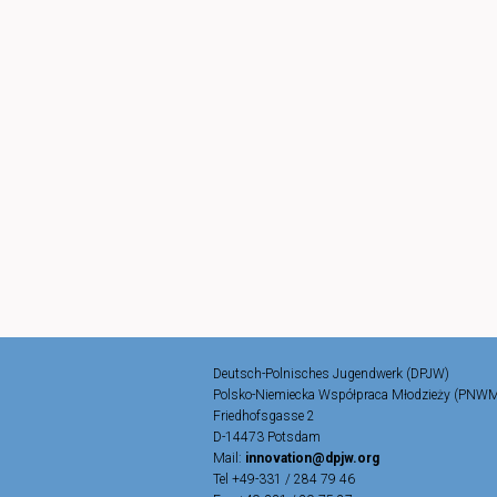
Deutsch-Polnisches Jugendwerk (DPJW)
Polsko-Niemiecka Współpraca Młodzieży (PNW
Friedhofsgasse 2
D-14473 Potsdam
Mail:
innovation@dpjw.org
Tel +49-331 / 284 79 46