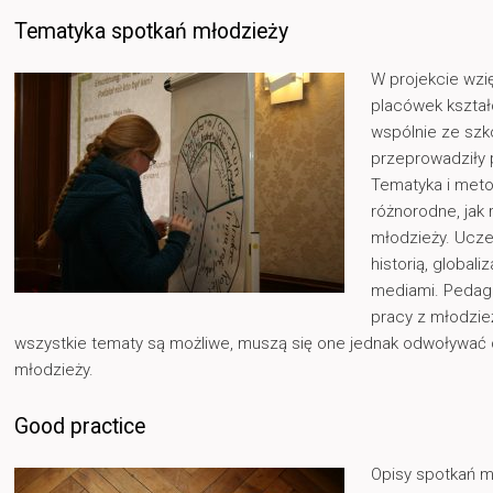
Tematyka spotkań młodzieży
W projekcie wzię
placówek kształ
wspólnie ze szk
przeprowadziły 
Tematyka i meto
różnorodne, jak
młodzieży. Uczes
historią, globali
mediami. Pedago
pracy z młodzie
wszystkie tematy są możliwe, muszą się one jednak odwoływać 
młodzieży.
Good practice
Opisy spotkań mł