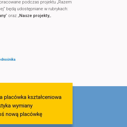
ypracowane podczas projektu „Razem
ej” będą udostępniane w rubrykach:
any
” oraz „
Nasze projekty
„.
odnośnika
.
a placówka kształceniowa
ktyka wymiany
oś nową placówkę