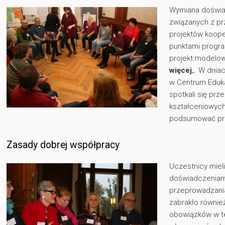
Wymiana doświa
związanych z p
projektów koope
punktami progr
projekt modelo
więcej
„. W dnia
w Centrum Eduka
spotkali się prz
kształceniowych 
podsumować prz
Zasady dobrej współpracy
Uczestnicy miel
doświadczeniami
przeprowadzania
zabrakło równie
obowiązków w t