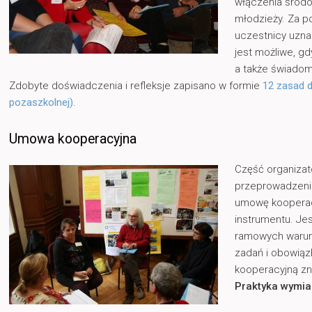
włączenia środo
młodzieży. Za p
uczestnicy uzna
jest możliwe, g
a także świadomo
Zdobyte doświadczenia i refleksje zapisano w formie
12 zasad d
pozaszkolnej)
.
Umowa kooperacyjna
Część organizat
przeprowadzeni
umowę kooperacy
instrumentu. Je
ramowych warun
zadań i obowią
kooperacyjną zn
Praktyka wymia