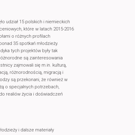
ło udział 15 polskich i niemieckich
ceniowych, które w latach 2015-2016
ołami o różnych profilach
ponad 35 spotkań młodzieży.
dyka tych projektów były tak
 różnorodne są zainteresowania
tnicy zajmowali się m.in. kulturą,
zacją, różnorodnością, migracją i
dzy są przekonani, że również w
żą o specjalnych potrzebach,
do realiów życia i doświadczeń
odzieży i dalsze materiały