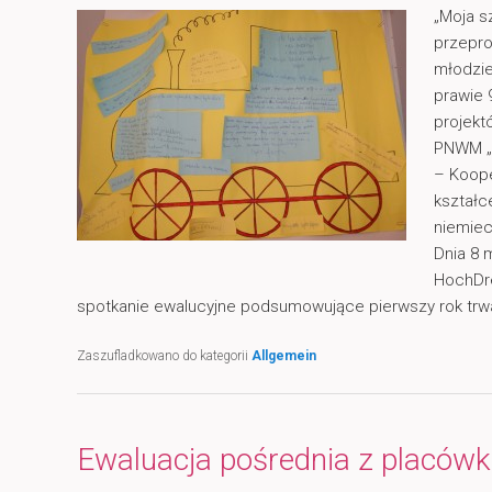
„Moja s
przepro
młodzie
prawie 
projek
PNWM „
– Koop
kształc
niemiec
Dnia 8 
HochDre
spotkanie ewalucyjne podsumowujące pierwszy rok trw
Zaszufladkowano do kategorii
Allgemein
Ewaluacja pośrednia z placów