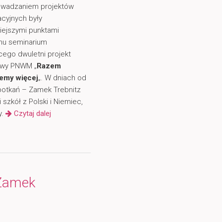
owadzaniem projektów
cyjnych były
iejszymi punktami
mu seminarium
ego dwuletni projekt
wy PNWM „
Razem
iemy więcej
„. W dniach od
Spotkań – Zamek Trebnitz
szkół z Polski i Niemiec,
y.
Czytaj dalej
Zamek