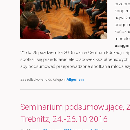
przepr
koopera
najważn
progra
kończąc
modelo
osiągn
24 do 26 października 2016 roku w Centrum Edukacji i 
spotkali się przedstawiciele placówek kształceniowych i 
aby podsumować przeprowadzone spotkania młodzież
Zaszufladkowano do kategorii
Allgemein
Seminarium podsumowujące, 
Trebnitz, 24.-26.10.2016