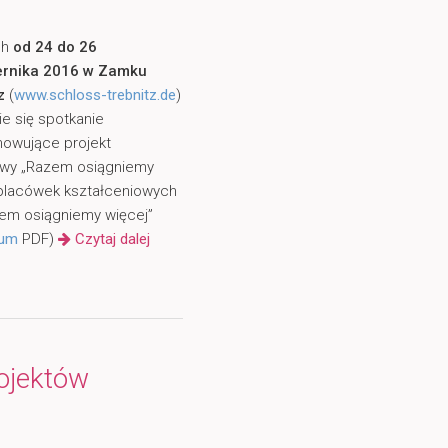
ch
od 24 do 26
ernika 2016 w Zamku
z
(
www.schloss-trebnitz.de
)
e się spotkanie
owujące projekt
wy „Razem osiągniemy
 placówek kształceniowych
azem osiągniemy więcej”
ium
PDF)
Czytaj dalej
rojektów