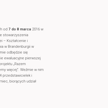
ch od
7 do 8 marca
2016 w
ie stowarzyszenia
i – Kształcenie i
ia w Brandenburgii w
mie odbędzie się
ie ewaluacyjne pierwszej
projektu „Razem
emy więcej”. Weźmie w nim
4 przedstawicielek i
miec, biorących udział