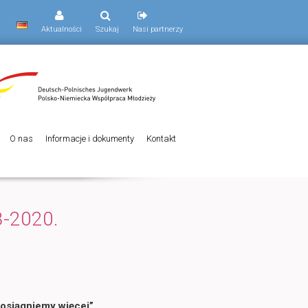
Aktualności
Szukaj
Nasi partnerzy
O nas
Informacje i dokumenty
Kontakt
8-2020.
osiągniemy więcej”
.