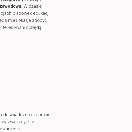
a zawodowa
. W czasie
acjach placówek edukacji
będą mieli okazję zdobyć
interesowani odbędą
 doświadczeń i zebranie
łów związanych z
owaniem i