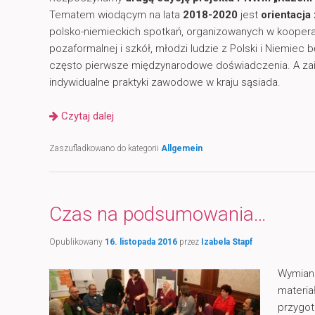
Tematem wiodącym na lata
2018-2020
jest
orientacj
polsko-niemieckich spotkań, organizowanych w kooper
pozaformalnej i szkół, młodzi ludzie z Polski i Niemiec 
często pierwsze międzynarodowe doświadczenia. A za
indywidualne praktyki zawodowe w kraju sąsiada.
Czytaj dalej
Zaszufladkowano do kategorii
Allgemein
Czas na podsumowania…
Opublikowany
16. listopada 2016
przez
Izabela Stapf
Wymiana
materia
przygot