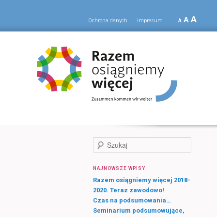
A
A
Ochrona danych
Impresum
A
S
z
u
NAJNOWSZE WPISY
k
a
Razem osiągniemy więcej 2018-
j
2020. Teraz zawodowo!
Czas na podsumowania…
Seminarium podsumowujące,