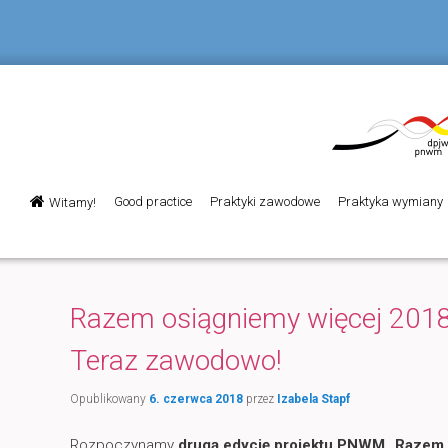
Menu
Good practice
Praktyki zawodowe
Praktyka wymiany
Witamy!
Przeskocz
Przeskocz
główne
do
do
tekstu
widgetów
Razem osiągniemy więcej 201
Teraz zawodowo!
Opublikowany
6. czerwca 2018
przez
Izabela Stapf
Rozpoczynamy
drugą edycję projektu PNWM „Razem 