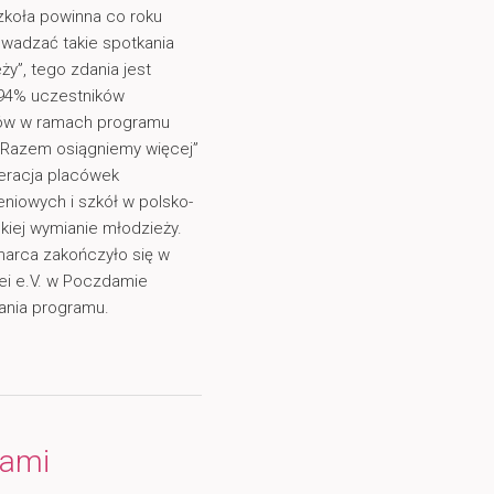
zkoła powinna co roku
wadzać takie spotkania
ży”, tego zdania jest
94% uczestników
tów w ramach programu
Razem osiągniemy więcej”
eracja placówek
eniowych i szkół w polsko-
kiej wymianie młodzieży.
marca zakończyło się w
i e.V. w Poczdamie
ania programu.
kami