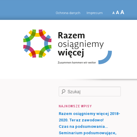
A
A
Ochrona danych
Impresum
A
S
z
u
NAJNOWSZE WPISY
k
a
Razem osiągniemy więcej 2018-
j
2020. Teraz zawodowo!
Czas na podsumowania…
Seminarium podsumowujące,