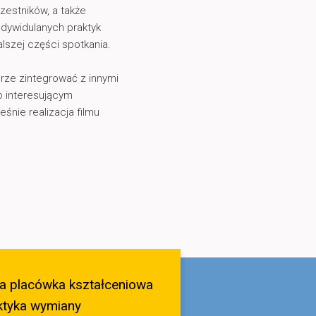
uczestników, a także
ndywidulanych praktyk
lszej części spotkania.
brze zintegrować z innymi
o interesującym
nie realizacja filmu
a placówka kształceniowa
ktyka wymiany