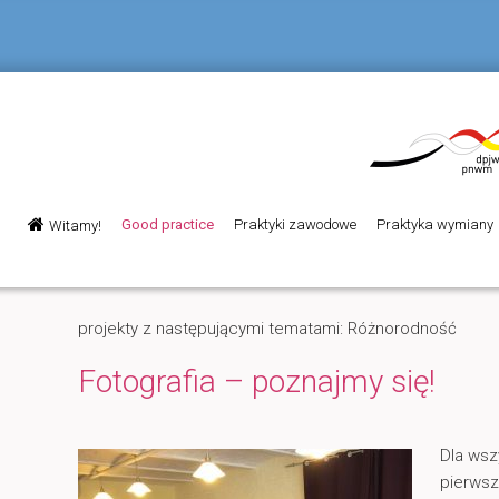
Menu
Good practice
Praktyki zawodowe
Praktyka wymiany
Witamy!
Przeskocz
Przeskocz
główne
do
do
projekty z następującymi tematami: Różnorodność
tekstu
widgetów
Fotografia – poznajmy się!
Dla wsz
pierwsz