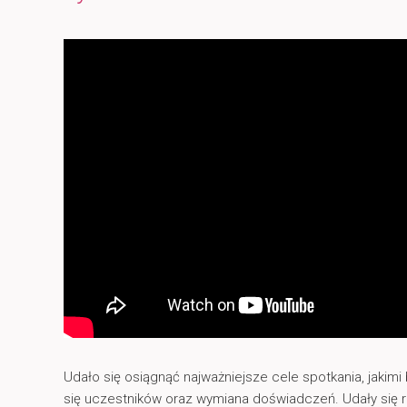
Udało się osiągnąć najważniejsze cele spotkania, jakim
się uczestników oraz wymiana doświadczeń. Udały się 