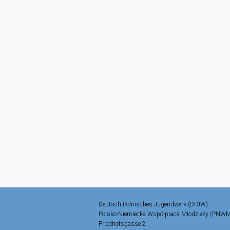
Deutsch-Polnisches Jugendwerk (DPJW)
Polsko-Niemiecka Współpraca Młodzieży (PNW
Friedhofsgasse 2