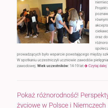
niemiec
Projekt
poznawa
równym
akcepta
ciekawo
oraz d
różnoro
społecz
prowadzących było wsparcie powstającego między szk
W spotkaniu uczestniczyli uczniowie zawodów pielęgniarsk
zawodowej.
Wiek uczestników:
14-19 lat
Czytaj dalej
Pokaż różnorodność! Perspekt
życiowe w Polsce i Niemczech