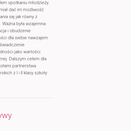
kim spotkaniu młodzieży.
 miał dać im możliwość
nia się jak równy z
. Ważna była wzajemna
cja i obudzenie
ści dla siebie nawzajem
oświadczenie
dności jako wartości
nej. Dalszym celem dla
ołami partnerstwa.
ich z I i II klasy szkoły
ywy