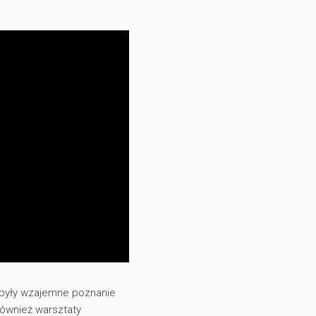
i były wzajemne poznanie
również warsztaty