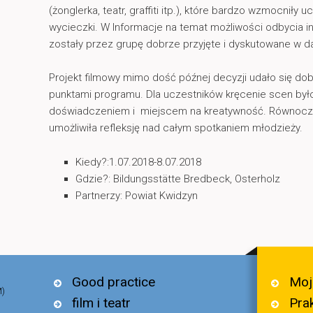
(żonglerka, teatr, graffiti itp.), które bardzo wzmocniły 
wycieczki. W Informacje na temat możliwości odbycia i
zostały przez grupę dobrze przyjęte i dyskutowane w da
Projekt filmowy mimo dość późnej decyzji udało się do
punktami programu. Dla uczestników kręcenie scen był
doświadczeniem i miejscem na kreatywność. Równocześ
umożliwiła refleksję nad całym spotkaniem młodzieży.
Kiedy?:1.07.2018-8.07.2018
Gdzie?: Bildungsstätte Bredbeck, Osterholz
Partnerzy: Powiat Kwidzyn
Moj
Good practice
M)
Pra
film i teatr