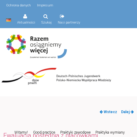
Ochrona danych
Impresum
Aktualności
Szukaj
Nasi partnerzy
Nawigacja
Wstecz
Dalej
po
wpisach
Menu
Witamy!
Good practice
Praktyki zawodowe
Praktyka wymiany
Przeskocz
Ewaluacja pośrednia z placówkami
główne