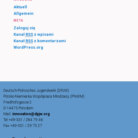
Aktuell
Allgemein
META
Zaloguj się
Kanał
RSS
z wpisami
Kanał
RSS
z komentarzami
WordPress.org
Deutsch-Polnisches Jugendwerk (DPJW)
Polsko-Niemiecka Współpraca Młodzieży (PNWM)
Friedhofsgasse 2
D-14473 Potsdam
Mail:
innovation@dpjw.org
Tel +49-331 / 284 79 46
Fax +49-331 / 29 75 27