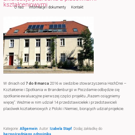
kształceniowymi
O nas
Informacje i dokumenty
Kontakt
do
tekstu
W dniach od
7 do 8 marca
2016 w siedzibie stowarzyszenia HochDrei –
Kształcenie i Spotkania w Brandenburgii w Poczdamie odbędzie się
spotkanie ewaluacyjne pierwszej części projektu „Razem osiągniemy
więcej”. Weźmie w nim udział 14 przedstawicielek i przedstawicieli
placówek kształceniowych z Polski i Niemiec, biorących udział projekcie.
Kategorie:
Allgemein
. Autor:
Izabela Stapf
. Dodaj zakładkę do
bezpośredniego odnośnika
.