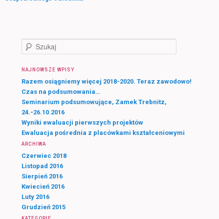
S
z
u
NAJNOWSZE WPISY
k
a
Razem osiągniemy więcej 2018-2020. Teraz zawodowo!
j
Czas na podsumowania…
Seminarium podsumowujące, Zamek Trebnitz,
24.-26.10.2016
Wyniki ewaluacji pierwszych projektów
Ewaluacja pośrednia z placówkami kształceniowymi
ARCHIWA
Czerwiec 2018
Listopad 2016
Sierpień 2016
Kwiecień 2016
Luty 2016
Grudzień 2015
KATEGORIE