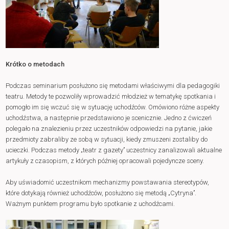
Krótko o metodach
Podczas seminarium posłużono się metodami właściwymi dla pedagogiki
teatru. Metody te pozwoliły wprowadzić młodzież w tematykę spotkania i
pomogło im się wczuć się w sytuację uchodźców. Omówiono różne aspekty
uchodźstwa, a następnie przedstawiono je scenicznie. Jedno z ćwiczeń
polegało na znalezieniu przez uczestników odpowiedzi na pytanie, jakie
przedmioty zabraliby ze sobą w sytuacji, kiedy zmuszeni zostaliby do
ucieczki. Podczas metody „teatr z gazety’’ uczestnicy zanalizowali aktualne
artykuły z czasopism, z których później opracowali pojedyncze sceny.
Aby uświadomić uczestnikom mechanizmy powstawania stereotypów,
które dotykają również uchodźców, posłużono się metodą „Cytryna’’.
Ważnym punktem programu było spotkanie z uchodźcami.