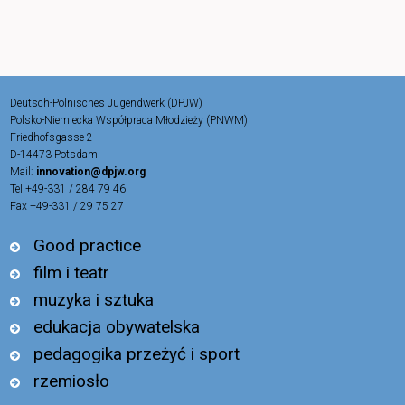
Deutsch-Polnisches Jugendwerk (DPJW)
Polsko-Niemiecka Współpraca Młodzieży (PNWM)
Friedhofsgasse 2
D-14473 Potsdam
Mail:
innovation@dpjw.org
Tel +49-331 / 284 79 46
Fax +49-331 / 29 75 27
Good practice
film i teatr
muzyka i sztuka
edukacja obywatelska
pedagogika przeżyć i sport
rzemiosło