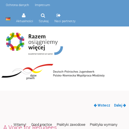
Ochrona danych
Impresum
Aktualności
Szukaj
Nasi partnerzy
Nawigacja
Wstecz
Dalej
po
wpisach
Menu
Witamy!
Good practice
Praktyki zawodowe
Praktyka wymiany
Przeskocz
A Voice for Refugees
główne