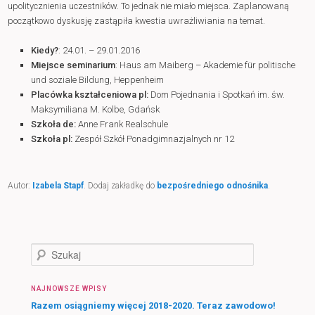
upolitycznienia uczestników. To jednak nie miało miejsca. Zaplanowaną
początkowo dyskusję zastąpiła kwestia uwrażliwiania na temat.
Kiedy?
: 24.01. – 29.01.2016
Miejsce seminarium
: Haus am Maiberg – Akademie für politische
und soziale Bildung, Heppenheim
Placówka kształceniowa pl:
Dom Pojednania i Spotkań im. św.
Maksymiliana M. Kolbe, Gdańsk
Szkoła de:
Anne Frank Realschule
Szkoła pl:
Zespół Szkół Ponadgimnazjalnych nr 12
Autor:
Izabela Stapf
. Dodaj zakładkę do
bezpośredniego odnośnika
.
S
z
u
NAJNOWSZE WPISY
k
a
Razem osiągniemy więcej 2018-2020. Teraz zawodowo!