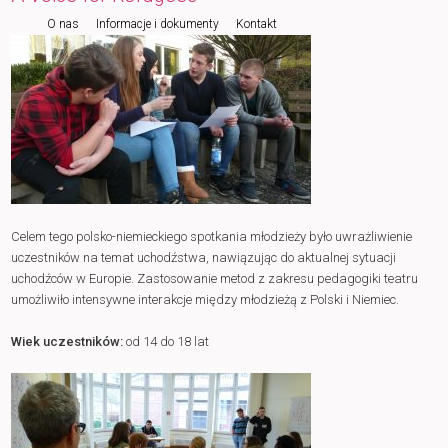
O nas
Informacje i dokumenty
Kontakt
do
tekstu
Celem tego polsko-niemieckiego spotkania młodzieży było uwrażliwienie
uczestników na temat uchodźstwa, nawiązując do aktualnej sytuacji
uchodźców w Europie. Zastosowanie metod z zakresu pedagogiki teatru
umożliwiło intensywne interakcje między młodzieżą z Polski i Niemiec.
Wiek uczestników:
od 14 do 18 lat