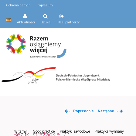
Ochrona danych
Impresum
Aktualności
Szukaj
Nasi partnerzy
Nawigacja
← Poprzednie
Następne →
po
obrazkach
Menu
Witamy!
Good practice
Praktyki zawodowe
Praktyka wymiany
Przeskocz
Bezlik_strażackie_7
główne