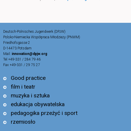
Deutsch-Polnisches Jugendwerk (DPJW)
Polsko-Niemiecka Współpraca Młodzieży (PNWM)
Friedhofsgasse 2
D-14473 Potsdam
Mail:
innovation@dpjw.org
Tel +49-331 / 284 79 46
Fax +49-331 / 29 75 27
Good practice
film i teatr
muzyka i sztuka
edukacja obywatelska
pedagogika przeżyć i sport
rzemiosło