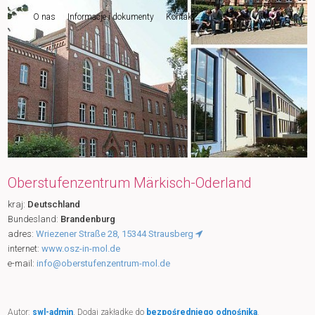
O nas
Informacje i dokumenty
Kontakt
do
tekstu
Oberstufenzentrum Märkisch-Oderland
kraj:
Deutschland
Bundesland:
Brandenburg
adres:
Wriezener Straße 28, 15344 Strausberg
internet:
www.osz-in-mol.de
e-mail:
info@oberstufenzentrum-mol.de
Autor:
swl-admin
. Dodaj zakładkę do
bezpośredniego odnośnika
.