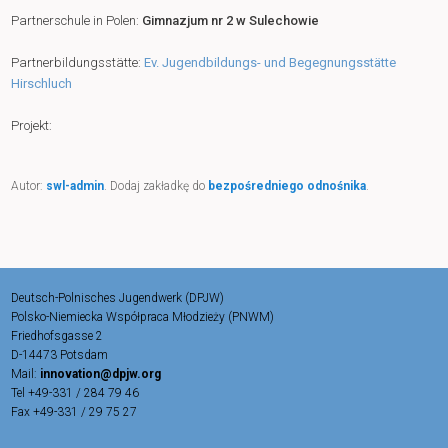
Partnerschule in Polen:
Gimnazjum nr 2 w Sulechowie
Partnerbildungsstätte:
Ev. Jugendbildungs- und Begegnungsstätte
Hirschluch
Projekt:
Autor:
swl-admin
. Dodaj zakładkę do
bezpośredniego odnośnika
.
Deutsch-Polnisches Jugendwerk (DPJW)
Polsko-Niemiecka Współpraca Młodzieży (PNWM)
Friedhofsgasse 2
D-14473 Potsdam
Mail:
innovation@dpjw.org
Tel +49-331 / 284 79 46
Fax +49-331 / 29 75 27