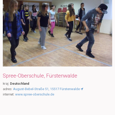
O nas
Informacje i dokumenty
Kontakt
do
tekstu
Spree-Oberschule, Fürstenwalde
kraj:
Deutschland
adres:
August-Bebel-Straße 51, 15517 Fürstenwalde
internet:
www.spree-oberschule.de