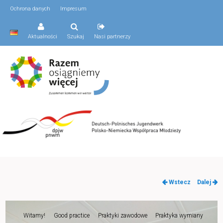
Ochrona danych
Impresum
Aktualności
Szukaj
Nasi partnerzy
Nawigacja
Wstecz
Dalej
po
wpisach
Menu
Witamy!
Good practice
Praktyki zawodowe
Praktyka wymiany
Przeskocz
główne