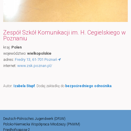
Zespół Szkół Komunikacji im. H. Cegielskiego w
Poznaniu
kraj:
Polen
województwo:
wielkopolskie
adres:
Fredry 13, 61-701 Poznań
internet:
www.zsk.poznan.pl/
Autor:
Izabela Stapf
. Dodaj zakładkę do
bezpośredniego odnośnika
.
Deutsch-Polnisches Jugendwerk (DPJW)
Polsko-Niemiecka Współpraca Młodzieży (PNWM)
Friedhofsgasse 2