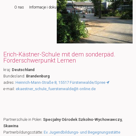
O nas
Informacje i dokumenty
Kontakt
do
tekstu
Erich-Kästner-Schule mit dem sonderpäd.
Förderschwerpunkt Lernen
kraj:
Deutschland
Bundesland:
Brandenburg
adres:
Heinrich-Mann-Straße 8, 15517 Fürstenwalde/Spree
e-mail:
ekaestner_schule_fuerstenwalde@t-online.de
Partnerschule in Polen:
Specjalny Ośrodek Szkolno-Wychowawczy,
Skawina
Partnerbildungsstätte:
Ev. Jugendbildungs- und Begegnungsstätte