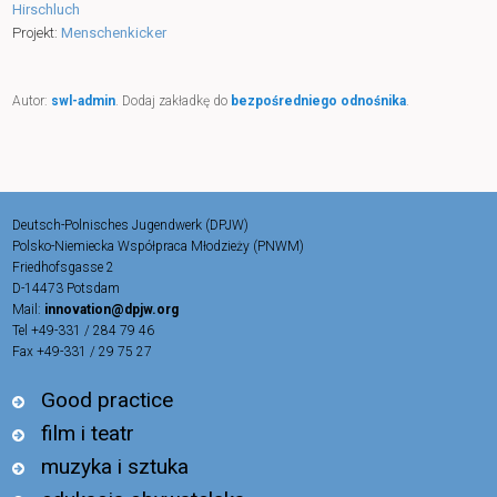
Hirschluch
Projekt:
Menschenkicker
Autor:
swl-admin
. Dodaj zakładkę do
bezpośredniego odnośnika
.
Deutsch-Polnisches Jugendwerk (DPJW)
Polsko-Niemiecka Współpraca Młodzieży (PNWM)
Friedhofsgasse 2
D-14473 Potsdam
Mail:
innovation@dpjw.org
Tel +49-331 / 284 79 46
Fax +49-331 / 29 75 27
Good practice
film i teatr
muzyka i sztuka