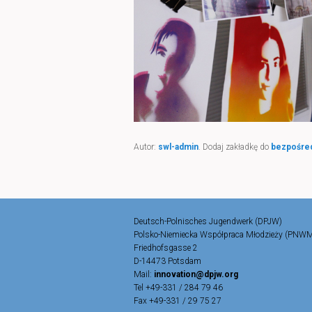
Autor:
swl-admin
. Dodaj zakładkę do
bezpośre
Deutsch-Polnisches Jugendwerk (DPJW)
Polsko-Niemiecka Współpraca Młodzieży (PNW
Friedhofsgasse 2
D-14473 Potsdam
Mail:
innovation@dpjw.org
Tel +49-331 / 284 79 46
Fax +49-331 / 29 75 27