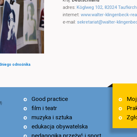
kraj:
Deutschland
adres:
Köglweg 102, 82024 Taufkirc
internet:
www.walter-klingenbeck-rea
e-mail:
sekretariat@walter-klingenbe
dniego odnośnika
.
Moj
Good practice
M)
Pra
film i teatr
Zgł
muzyka i sztuka
edukacja obywatelska
pedagogika przeżyć i sport