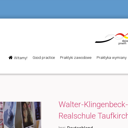
Menu
Good practice
Praktyki zawodowe
Praktyka wymiany
Witamy!
Przeskocz
główne
do
tekstu
Walter-Klingenbeck-
Realschule Taufkirc