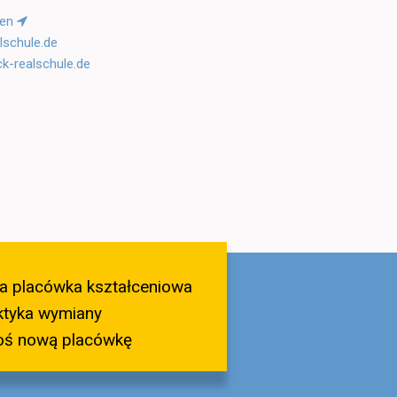
hen
lschule.de
ck-realschule.de
a placówka kształceniowa
ktyka wymiany
oś nową placówkę