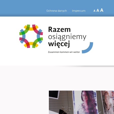
A
A
Ochrona danych
Impresum
A