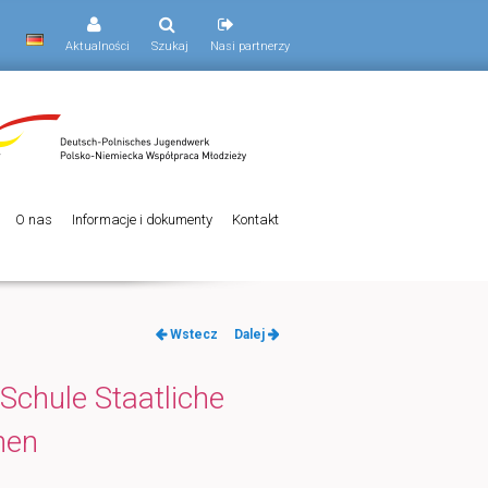
Aktualności
Szukaj
Nasi partnerzy
O nas
Informacje i dokumenty
Kontakt
Nawigacja
Wstecz
Dalej
po
wpisach
Schule Staatliche
hen