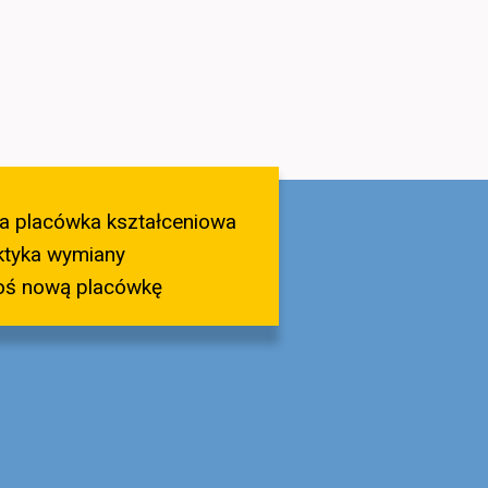
a placówka kształceniowa
ktyka wymiany
oś nową placówkę