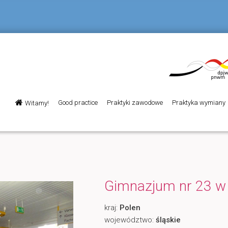
Menu
Good practice
Praktyki zawodowe
Praktyka wymiany
Witamy!
Przeskocz
główne
do
tekstu
Gimnazjum nr 23 w
kraj:
Polen
województwo:
śląskie