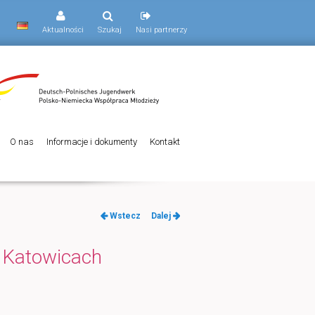
Aktualności
Szukaj
Nasi partnerzy
O nas
Informacje i dokumenty
Kontakt
Nawigacja
Wstecz
Dalej
po
wpisach
 Katowicach