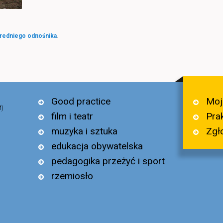
redniego odnośnika
.
Moj
Good practice
M)
Pra
film i teatr
Zgł
muzyka i sztuka
edukacja obywatelska
pedagogika przeżyć i sport
rzemiosło