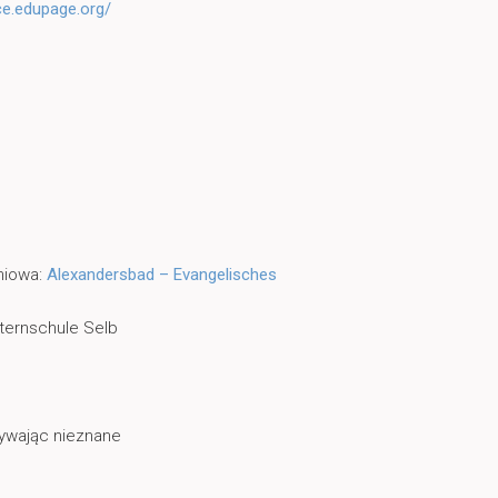
ce.edupage.org/
niowa:
Alexandersbad – Evangelisches
m
ternschule Selb
ywając nieznane