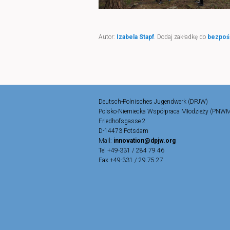
Autor:
Izabela Stapf
. Dodaj zakładkę do
bezpoś
Deutsch-Polnisches Jugendwerk (DPJW)
Polsko-Niemiecka Współpraca Młodzieży (PNW
Friedhofsgasse 2
D-14473 Potsdam
Mail:
innovation@dpjw.org
Tel +49-331 / 284 79 46
Fax +49-331 / 29 75 27