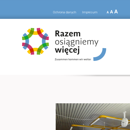
A
A
Ochrona danych
Impresum
A