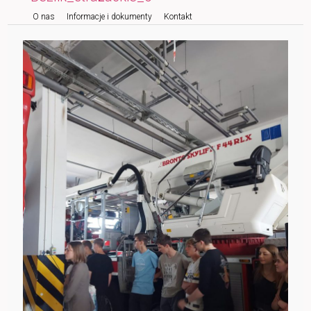
O nas
Informacje i dokumenty
Kontakt
do
tekstu