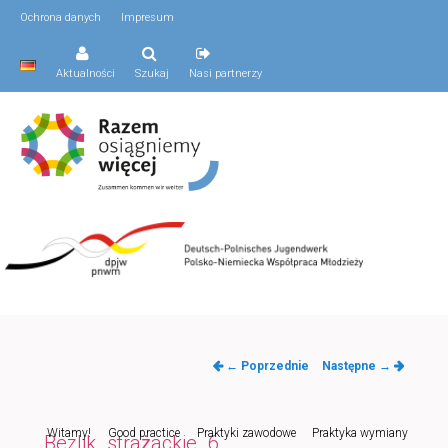
Ochrona danych
Impresum
Aktualności
Szukaj
Nasi partnerzy
Nawigacja
← Poprzednie
Następne →
po
obrazkach
Menu
Witamy!
Good practice
Praktyki zawodowe
Praktyka wymiany
Przeskocz
Bezlik_strażackie_6
główne