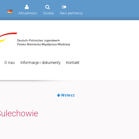
Aktualności
Szukaj
Nasi partnerzy
O nas
Informacje i dokumenty
Kontakt
Nawigacja
Wstecz
po
wpisach
Sulechowie