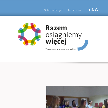
A
A
Ochrona danych
Impresum
A