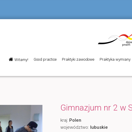
Menu
Good practice
Praktyki zawodowe
Praktyka wymiany
Witamy!
Przeskocz
główne
do
tekstu
Gimnazjum nr 2 w 
kraj:
Polen
województwo:
lubuskie