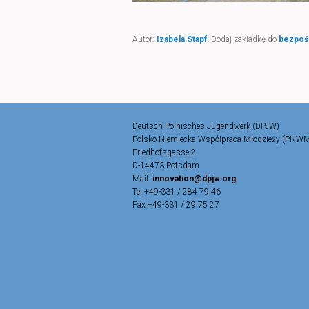
Autor:
Izabela Stapf
. Dodaj zakładkę do
bezpoś
Deutsch-Polnisches Jugendwerk (DPJW)
Polsko-Niemiecka Współpraca Młodzieży (PNW
Friedhofsgasse 2
D-14473 Potsdam
Mail:
innovation@dpjw.org
Tel +49-331 / 284 79 46
Fax +49-331 / 29 75 27