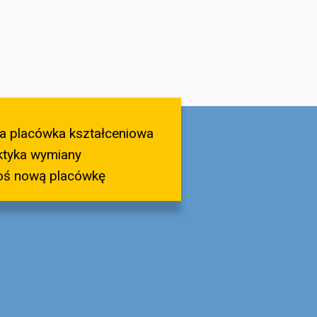
a placówka kształceniowa
ktyka wymiany
oś nową placówkę