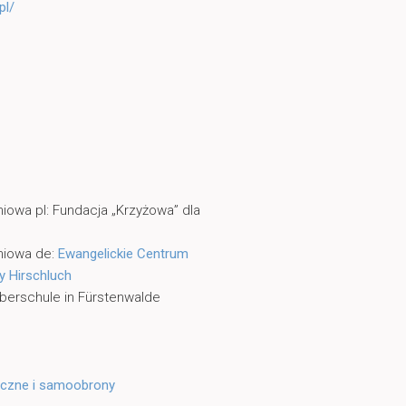
pl/
iowa pl: Fundacja „Krzyżowa” dla
niowa de:
Ewangelickie Centrum
y Hirschluch
berschule in Fürstenwalde
neczne i samoobrony