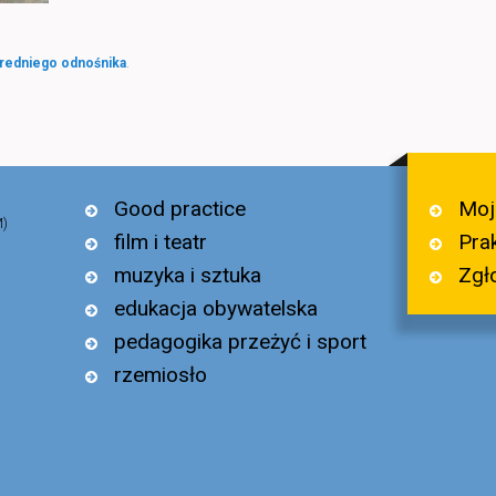
redniego odnośnika
.
Moj
Good practice
M)
Pra
film i teatr
Zgł
muzyka i sztuka
edukacja obywatelska
pedagogika przeżyć i sport
rzemiosło