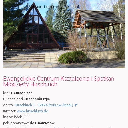
O nas
Informacje i dokumenty
Kontakt
do
tekstu
Ewangelickie Centrum Kształcenia i Spotkań
Młodzieży Hirschluch
kraj:
Deutschland
Bundesland:
Brandenburgia
adres:
Hirschluch 1, 15859 Storkow (Mark)
internet:
www.hirschluch.de
liczba łóżek:
180
pole namiotowe:
do 8 namiotów