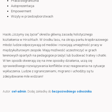
Praca biograficzna
Autoprezentacja
Empowerment
Wizyty w przedsiębiorstwach
Hasło „Uczymy się życia!” określa główną zasadę holistycznego
kształcenia w Hirschluch. W środku lasu, na skraju parku krajobrazowego
młodzi ludzie odpoczywają od mediów i rozwijają umiejętność pracy w
międzykulturowym zespole. Mają możliwość uczestniczyć w grach
terenowych opartych na pedagogice przeżyć lub budować tratwy i chatki.
W ten sposób otwierają się na inne sposoby działania, uczą się
sprawiedliwego rozwiązywania konfliktów oraz reagowania na sytuacje
wykluczenia. Ludzie z ograniczeniami, migranci i uchodźcy są tu
zdecydowanie mile widziani!
Autor:
swl-admin
. Dodaj zakładkę do
bezpośredniego odnośnika
.