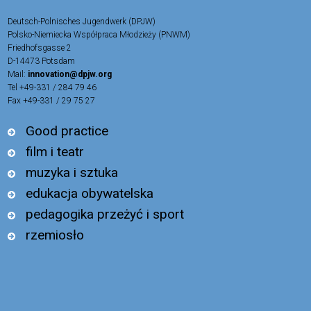
Deutsch-Polnisches Jugendwerk (DPJW)
Polsko-Niemiecka Współpraca Młodzieży (PNWM)
Friedhofsgasse 2
D-14473 Potsdam
Mail:
innovation@dpjw.org
Tel +49-331 / 284 79 46
Fax +49-331 / 29 75 27
Good practice
film i teatr
muzyka i sztuka
edukacja obywatelska
pedagogika przeżyć i sport
rzemiosło