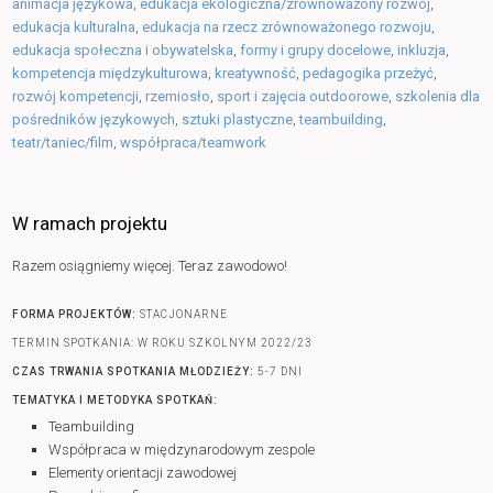
animacja językowa
,
edukacja ekologiczna/zrównoważony rozwój
,
edukacja kulturalna
,
edukacja na rzecz zrównoważonego rozwoju
,
edukacja społeczna i obywatelska
,
formy i grupy docelowe
,
inkluzja
,
kompetencja międzykulturowa
,
kreatywność
,
pedagogika przeżyć
,
rozwój kompetencji
,
rzemiosło
,
sport i zajęcia outdoorowe
,
szkolenia dla
pośredników językowych
,
sztuki plastyczne
,
teambuilding
,
teatr/taniec/film
,
współpraca/teamwork
W ramach projektu
Razem osiągniemy więcej. Teraz zawodowo!
FORMA PROJEKTÓW:
STACJONARNE
TERMIN SPOTKANIA: W ROKU SZKOLNYM 2022/23
CZAS TRWANIA SPOTKANIA MŁODZIEŻY:
5-7 DNI
TEMATYKA I METODYKA SPOTKAŃ:
Teambuilding
Współpraca w międzynarodowym zespole
Elementy orientacji zawodowej