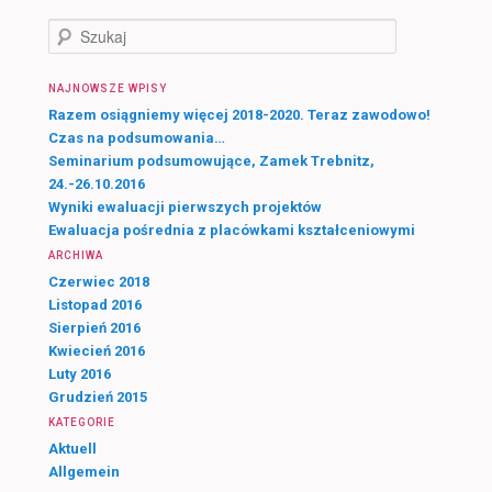
S
z
u
NAJNOWSZE WPISY
k
a
Razem osiągniemy więcej 2018-2020. Teraz zawodowo!
j
Czas na podsumowania…
Seminarium podsumowujące, Zamek Trebnitz,
24.-26.10.2016
Wyniki ewaluacji pierwszych projektów
Ewaluacja pośrednia z placówkami kształceniowymi
ARCHIWA
Czerwiec 2018
Listopad 2016
Sierpień 2016
Kwiecień 2016
Luty 2016
Grudzień 2015
KATEGORIE
Aktuell
Allgemein