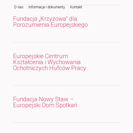
O nas
Informacje i dokumenty
Kontakt
do
do
Fundacja „Krzyżowa” dla
tekstu
widgetów
Porozumienia Europejskiego
Europejskie Centrum
Kształcenia i Wychowania
Ochotniczych Hufców Pracy
Fundacja Nowy Staw –
Europejski Dom Spotkań