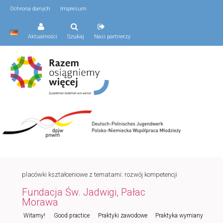
Ochrona danych
Impresum
Aktualności
Szukaj
Nasi partnerzy
placówki kształceniowe z tematami: rozwój kompetencji
Fundacja Św. Jadwigi, Pałac
Morawa
Menu
Witamy!
Good practice
Praktyki zawodowe
Praktyka wymiany
Przeskocz
Przeskocz
główne