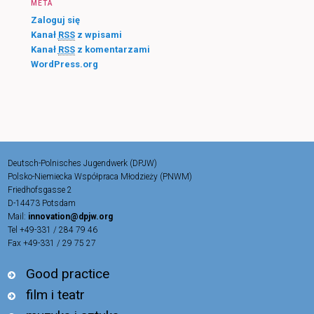
META
Zaloguj się
Kanał
RSS
z wpisami
Kanał
RSS
z komentarzami
WordPress.org
Deutsch-Polnisches Jugendwerk (DPJW)
Polsko-Niemiecka Współpraca Młodzieży (PNWM)
Friedhofsgasse 2
D-14473 Potsdam
Mail:
innovation@dpjw.org
Tel +49-331 / 284 79 46
Fax +49-331 / 29 75 27
Good practice
film i teatr