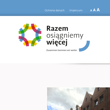
A
A
Ochrona danych
Impresum
A