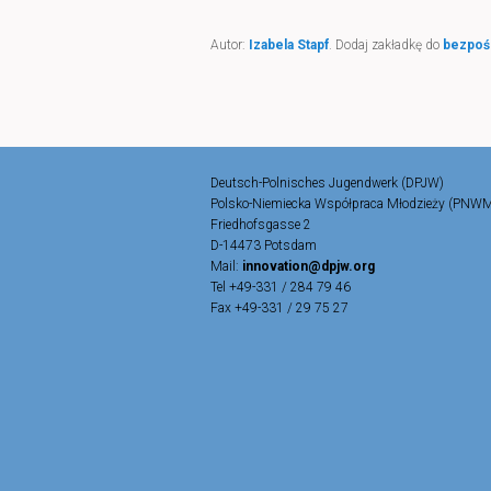
Autor:
Izabela Stapf
. Dodaj zakładkę do
bezpoś
Deutsch-Polnisches Jugendwerk (DPJW)
Polsko-Niemiecka Współpraca Młodzieży (PNW
Friedhofsgasse 2
D-14473 Potsdam
Mail:
innovation@dpjw.org
Tel +49-331 / 284 79 46
Fax +49-331 / 29 75 27