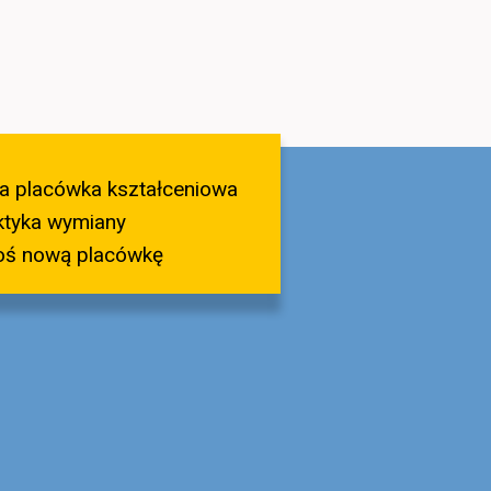
a placówka kształceniowa
ktyka wymiany
oś nową placówkę