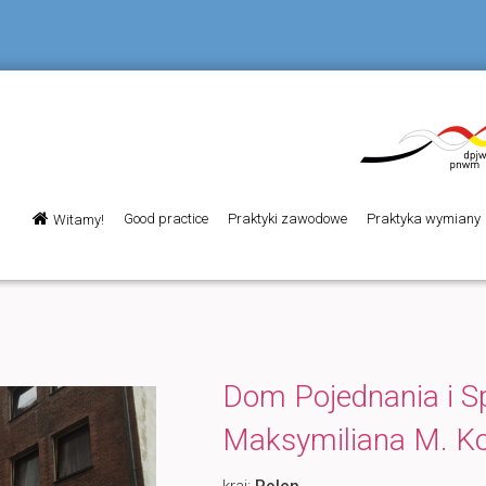
Menu
Good practice
Praktyki zawodowe
Praktyka wymiany
Witamy!
Przeskocz
główne
do
tekstu
Dom Pojednania i S
Maksymiliana M. K