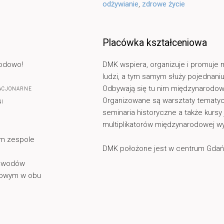
odżywianie
,
zdrowe życie
Placówka kształceniowa
wodowo!
DMK wspiera, organizuje i promuj
ludzi, a tym samym służy pojednaniu
Odbywają się tu nim międzynarodowe
TACJONARNE
Organizowane są warsztaty tematyczn
NI
seminaria historyczne a także kursy 
multiplikatorów międzynarodowej w
m zespole
DMK położone jest w centrum Gdań
zawodów
dowym w obu