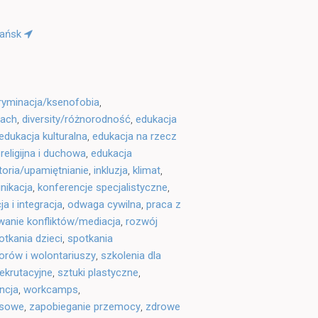
Gdańsk
ryminacja/ksenofobia
,
rach
,
diversity/różnorodność
,
edukacja
edukacja kulturalna
,
edukacja na rzecz
religijna i duchowa
,
edukacja
toria/upamiętnianie
,
inkluzja
,
klimat
,
nikacja
,
konferencje specjalistyczne
,
ja i integracja
,
odwaga cywilna
,
praca z
wanie konfliktów/mediacja
,
rozwój
otkania dzieci
,
spotkania
orów i wolontariuszy
,
szkolenia dla
rekrutacyjne
,
sztuki plastyczne
,
ncja
,
workcamps
,
asowe
,
zapobieganie przemocy
,
zdrowe