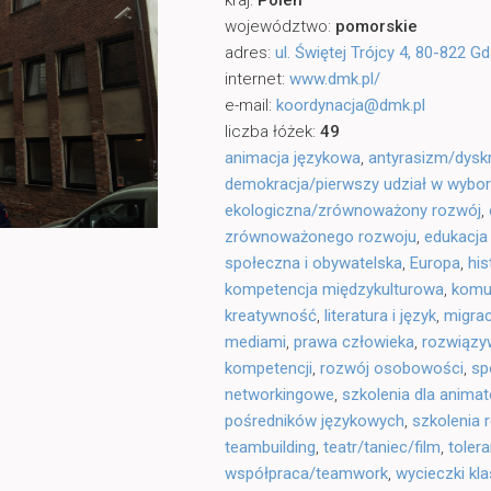
kraj:
Polen
województwo:
pomorskie
adres:
ul. Świętej Trójcy 4, 80-822 
internet:
www.dmk.pl/
e-mail:
koordynacja@dmk.pl
liczba łóżek:
49
animacja językowa
,
antyrasizm/dysk
demokracja/pierwszy udział w wybo
ekologiczna/zrównoważony rozwój
,
zrównoważonego rozwoju
,
edukacja 
społeczna i obywatelska
,
Europa
,
his
kompetencja międzykulturowa
,
komu
kreatywność
,
literatura i język
,
migrac
mediami
,
prawa człowieka
,
rozwiązy
kompetencji
,
rozwój osobowości
,
sp
networkingowe
,
szkolenia dla animat
pośredników językowych
,
szkolenia 
teambuilding
,
teatr/taniec/film
,
tolera
współpraca/teamwork
,
wycieczki kl