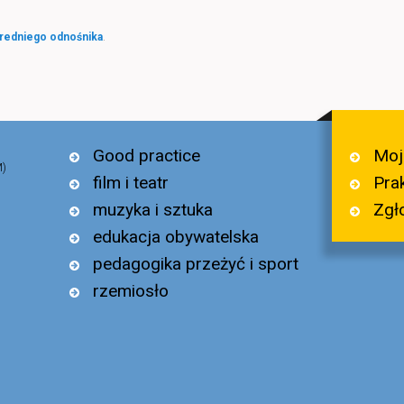
redniego odnośnika
.
Moj
Good practice
M)
Pra
film i teatr
Zgł
muzyka i sztuka
edukacja obywatelska
pedagogika przeżyć i sport
rzemiosło