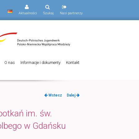
Aktualności
Szukaj
Nasi partnerzy
O nas
Informacje i dokumenty
Kontakt
Nawigacja
Wstecz
Dalej
po
wpisach
potkań im. św.
olbego w Gdańsku