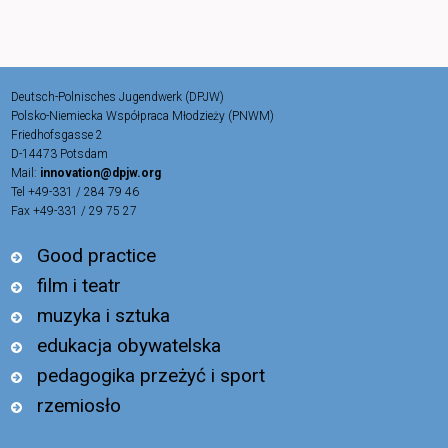
Deutsch-Polnisches Jugendwerk (DPJW)
Polsko-Niemiecka Współpraca Młodzieży (PNWM)
Friedhofsgasse 2
D-14473 Potsdam
Mail:
innovation@dpjw.org
Tel +49-331 / 284 79 46
Fax +49-331 / 29 75 27
Good practice
film i teatr
muzyka i sztuka
edukacja obywatelska
pedagogika przeżyć i sport
rzemiosło