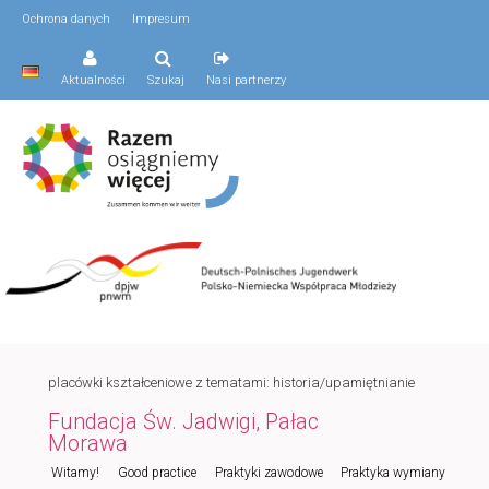
Ochrona danych
Impresum
Aktualności
Szukaj
Nasi partnerzy
placówki kształceniowe z tematami: historia/upamiętnianie
Fundacja Św. Jadwigi, Pałac
Morawa
Menu
Witamy!
Good practice
Praktyki zawodowe
Praktyka wymiany
Przeskocz
Przeskocz
główne