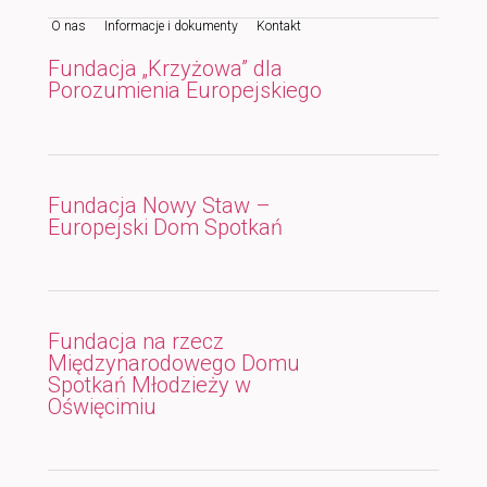
O nas
Informacje i dokumenty
Kontakt
do
do
Fundacja „Krzyżowa” dla
tekstu
widgetów
Porozumienia Europejskiego
Fundacja Nowy Staw –
Europejski Dom Spotkań
Fundacja na rzecz
Międzynarodowego Domu
Spotkań Młodzieży w
Oświęcimiu