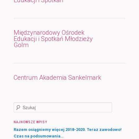
Międzynarodowy Ośrodek
Edukacji i Spotkań Młodzieży
Golm
Centrum Akademia Sankelmark
S
z
u
NAJNOWSZE WPISY
k
a
Razem osiągniemy więcej 2018-2020. Teraz zawodowo!
j
Czas na podsumowania…