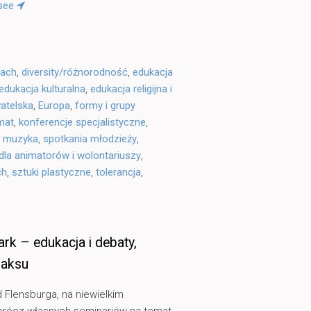
rsee
rach
,
diversity/różnorodność
,
edukacja
edukacja kulturalna
,
edukacja religijna i
atelska
,
Europa
,
formy i grupy
imat
,
konferencje specjalistyczne
,
,
muzyka
,
spotkania młodzieży
,
dla animatorów i wolontariuszy
,
ch
,
sztuki plastyczne
,
tolerancja
,
k – edukacja i debaty,
laksu
 Flensburga, na niewielkim
Oprócz własnych seminariów na temat