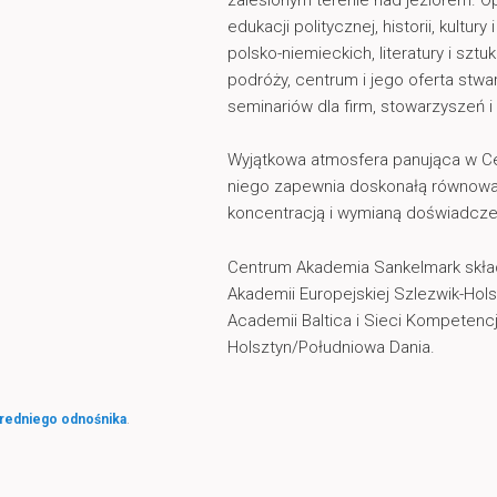
edukacji politycznej, historii, kultury
polsko-niemieckich, literatury i szt
podróży, centrum i jego oferta stwar
seminariów dla firm, stowarzyszeń i i
Wyjątkowa atmosfera panująca w C
niego zapewnia doskonałą równowag
koncentracją i wymianą doświadcze
Centrum Akademia Sankelmark skład
Akademii Europejskiej Szlezwik-Hol
Academii Baltica i Sieci Kompetencj
Holsztyn/Południowa Dania.
redniego odnośnika
.