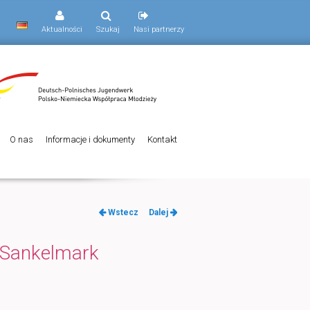
Aktualności
Szukaj
Nasi partnerzy
O nas
Informacje i dokumenty
Kontakt
Nawigacja
Wstecz
Dalej
po
wpisach
Sankelmark