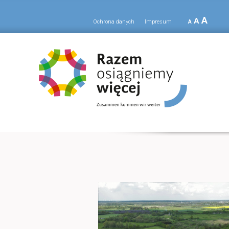
A
A
Ochrona danych
Impresum
A