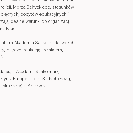
 i religii, Morza Bałtyckiego, stosunków
uk pięknych, pobytów edukacyjnych i
zają idealne warunki do organizacji
nstytucji.
entrum Akademia Sankelmark i wokół
ę między edukacją i relaksem,
ń.
a się z Akademii Sankelmark,
sztyn z Europe Direct Südschleswig,
i Mniejszości Szlezwik-