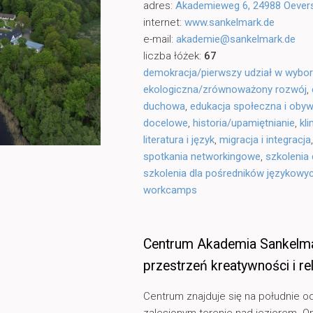
adres:
Akademieweg 6, 24988 Oeve
internet:
www.sankelmark.de
e-mail:
akademie@sankelmark.de
liczba łóżek:
67
demokracja/pierwszy udział w wybo
ekologiczna/zrównoważony rozwój
,
duchowa
,
edukacja społeczna i obyw
docelowe
,
historia/upamiętnianie
,
kl
literatura i język
,
migracja i integracja
spotkania networkingowe
,
szkolenia 
szkolenia dla pośredników językowy
workcamps
Centrum Akademia Sankelmar
przestrzeń kreatywności i re
Centrum znajduje się na południe od
zalesionym terenie nad jeziorem. 