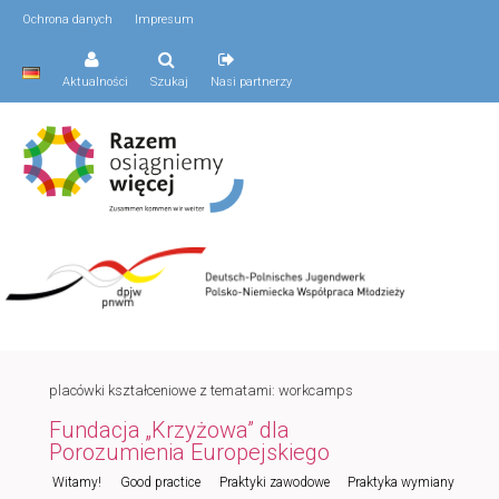
Ochrona danych
Impresum
Aktualności
Szukaj
Nasi partnerzy
placówki kształceniowe z tematami: workcamps
Fundacja „Krzyżowa” dla
Porozumienia Europejskiego
Menu
Witamy!
Good practice
Praktyki zawodowe
Praktyka wymiany
Przeskocz
Przeskocz
główne