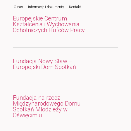
O nas
Informacje i dokumenty
Kontakt
do
do
Europejskie Centrum
tekstu
widgetów
Kształcenia i Wychowania
Ochotniczych Hufców Pracy
Fundacja Nowy Staw –
Europejski Dom Spotkań
Fundacja na rzecz
Międzynarodowego Domu
Spotkań Młodzieży w
Oświęcimiu