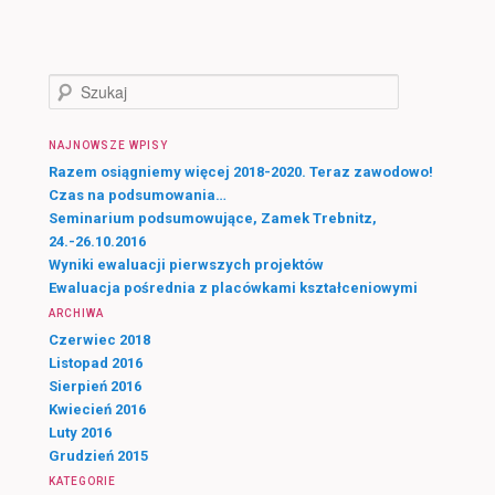
S
z
u
NAJNOWSZE WPISY
k
a
Razem osiągniemy więcej 2018-2020. Teraz zawodowo!
j
Czas na podsumowania…
Seminarium podsumowujące, Zamek Trebnitz,
24.-26.10.2016
Wyniki ewaluacji pierwszych projektów
Ewaluacja pośrednia z placówkami kształceniowymi
ARCHIWA
Czerwiec 2018
Listopad 2016
Sierpień 2016
Kwiecień 2016
Luty 2016
Grudzień 2015
KATEGORIE