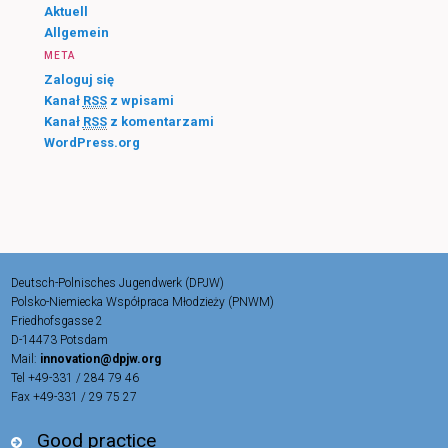
Aktuell
Allgemein
META
Zaloguj się
Kanał
RSS
z wpisami
Kanał
RSS
z komentarzami
WordPress.org
Deutsch-Polnisches Jugendwerk (DPJW)
Polsko-Niemiecka Współpraca Młodzieży (PNWM)
Friedhofsgasse 2
D-14473 Potsdam
Mail:
innovation@dpjw.org
Tel +49-331 / 284 79 46
Fax +49-331 / 29 75 27
Good practice