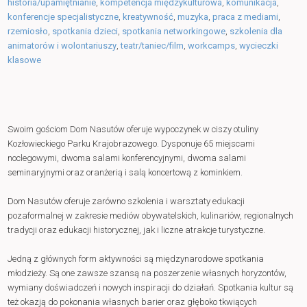
historia/upamiętnianie
,
kompetencja międzykulturowa
,
komunikacja
,
konferencje specjalistyczne
,
kreatywność
,
muzyka
,
praca z mediami
,
rzemiosło
,
spotkania dzieci
,
spotkania networkingowe
,
szkolenia dla
animatorów i wolontariuszy
,
teatr/taniec/film
,
workcamps
,
wycieczki
klasowe
Swoim gościom Dom Nasutów oferuje wypoczynek w ciszy otuliny
Kozłowieckiego Parku Krajobrazowego. Dysponuje 65 miejscami
noclegowymi, dwoma salami konferencyjnymi, dwoma salami
seminaryjnymi oraz oranżerią i salą koncertową z kominkiem.
Dom Nasutów oferuje zarówno szkolenia i warsztaty edukacji
pozaformalnej w zakresie mediów obywatelskich, kulinariów, regionalnych
tradycji oraz edukacji historycznej, jak i liczne atrakcje turystyczne.
Jedną z głównych form aktywności są międzynarodowe spotkania
młodzieży. Są one zawsze szansą na poszerzenie własnych horyzontów,
wymiany doświadczeń i nowych inspiracji do działań. Spotkania kultur są
też okazją do pokonania własnych barier oraz głęboko tkwiących