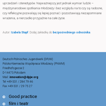
uprzedzeń i stereotypów. Najważniejszy jest jednak wymiar ludzki –
międzynarodowe spotkania młodzieży i bez względu na to czy są radosne,
czy refleksyjne pozwalają się lepiej poznać i pozostawiają niezapomniane
wrażenia, a nierzadko przyjaźnie na całe życie.
Autor:
Izabela Stapf
. Dodaj zakładkę do
bezpośredniego odnośnika
.
Deutsch-Polnisches Jugendwerk (DPJW)
Polsko-Niemiecka Współpraca Młodzieży (PNWM)
Friedhofsgasse 2
D-14473 Potsdam
Mail:
innovation@dpjw.org
Tel +49-331 / 284 79 46
Fax +49-331 / 29 75 27
Good practice
film i teatr