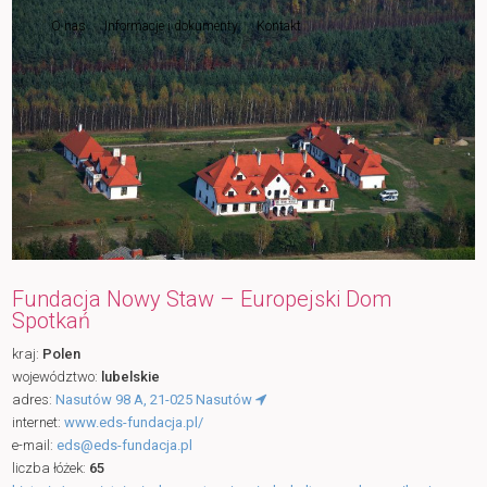
O nas
Informacje i dokumenty
Kontakt
do
tekstu
Fundacja Nowy Staw – Europejski Dom
Spotkań
kraj:
Polen
województwo:
lubelskie
adres:
Nasutów 98 A, 21-025 Nasutów
internet:
www.eds-fundacja.pl/
e-mail:
eds@eds-fundacja.pl
liczba łóżek:
65