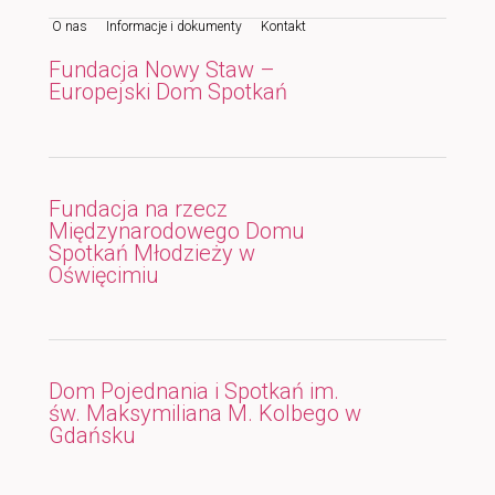
O nas
Informacje i dokumenty
Kontakt
do
do
Fundacja Nowy Staw –
tekstu
widgetów
Europejski Dom Spotkań
Fundacja na rzecz
Międzynarodowego Domu
Spotkań Młodzieży w
Oświęcimiu
Dom Pojednania i Spotkań im.
św. Maksymiliana M. Kolbego w
Gdańsku