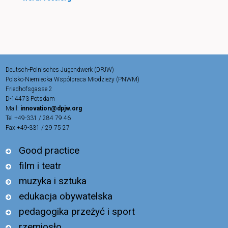
Deutsch-Polnisches Jugendwerk (DPJW)
Polsko-Niemiecka Współpraca Młodzieży (PNWM)
Friedhofsgasse 2
D-14473 Potsdam
Mail:
innovation@dpjw.org
Tel +49-331 / 284 79 46
Fax +49-331 / 29 75 27
Good practice
film i teatr
muzyka i sztuka
edukacja obywatelska
pedagogika przeżyć i sport
rzemiosło