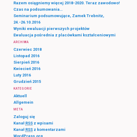
a
Razem osiągniemy więcej 2018-2020. Teraz zawodowo!
j
Czas na podsumowania…
Seminarium podsumowujące, Zamek Trebnitz,
24.-26.10.2016
Wyniki ewaluacji pierwszych projektów
Ewaluacja pośrednia z placówkami kształceniowymi
ARCHIWA
Czerwiec 2018
Listopad 2016
Sierpień 2016
Kwiecień 2016
Luty 2016
Grudzień 2015
KATEGORIE
Aktuell
Allgemein
META
Zaloguj się
Kanał
RSS
z wpisami
Kanał
RSS
z komentarzami
WordPress.org