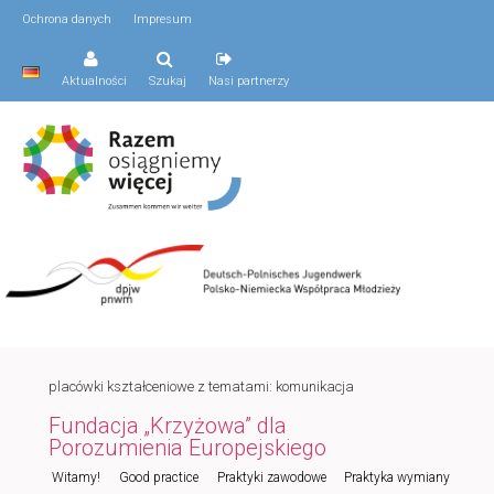
Ochrona danych
Impresum
Aktualności
Szukaj
Nasi partnerzy
placówki kształceniowe z tematami: komunikacja
Fundacja „Krzyżowa” dla
Porozumienia Europejskiego
Menu
Witamy!
Good practice
Praktyki zawodowe
Praktyka wymiany
Przeskocz
Przeskocz
główne