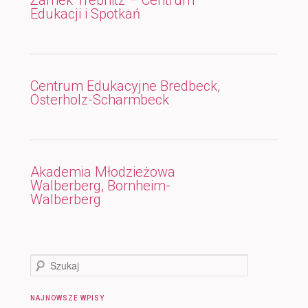
Edukacji i Spotkań
Centrum Edukacyjne Bredbeck,
Osterholz-Scharmbeck
Akademia Młodzieżowa
Walberberg, Bornheim-
Walberberg
S
z
u
NAJNOWSZE WPISY
k