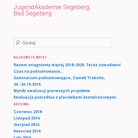
JugendAkademie Segeberg,
Bad Segeberg
S
z
u
NAJNOWSZE WPISY
k
a
Razem osiągniemy więcej 2018-2020. Teraz zawodowo!
j
Czas na podsumowania…
Seminarium podsumowujące, Zamek Trebnitz,
24.-26.10.2016
Wyniki ewaluacji pierwszych projektów
Ewaluacja pośrednia z placówkami kształceniowymi
ARCHIWA
Czerwiec 2018
Listopad 2016
Sierpień 2016
Kwiecień 2016
Luty 2016