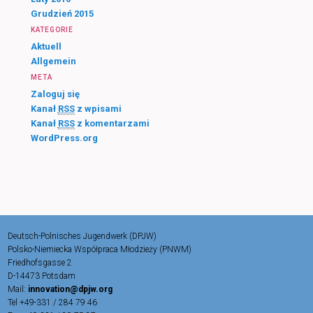
Grudzień 2015
KATEGORIE
Aktuell
Allgemein
META
Zaloguj się
Kanał
RSS
z wpisami
Kanał
RSS
z komentarzami
WordPress.org
Deutsch-Polnisches Jugendwerk (DPJW)
Polsko-Niemiecka Współpraca Młodzieży (PNWM)
Friedhofsgasse 2
D-14473 Potsdam
Mail:
innovation@dpjw.org
Tel +49-331 / 284 79 46