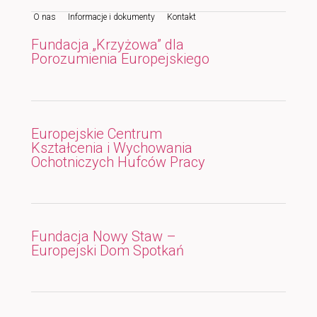
O nas
Informacje i dokumenty
Kontakt
do
do
Fundacja „Krzyżowa” dla
tekstu
widgetów
Porozumienia Europejskiego
Europejskie Centrum
Kształcenia i Wychowania
Ochotniczych Hufców Pracy
Fundacja Nowy Staw –
Europejski Dom Spotkań