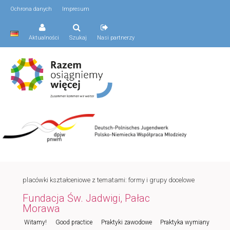
Ochrona danych
Impresum
Aktualności
Szukaj
Nasi partnerzy
placówki kształceniowe z tematami: formy i grupy docelowe
Fundacja Św. Jadwigi, Pałac
Morawa
Menu
Witamy!
Good practice
Praktyki zawodowe
Praktyka wymiany
Przeskocz
Przeskocz
główne