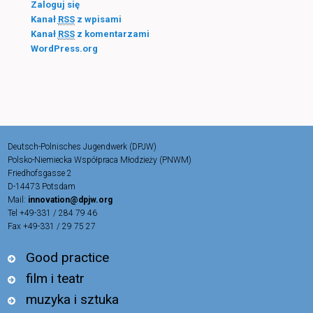
Zaloguj się
Kanał
RSS
z wpisami
Kanał
RSS
z komentarzami
WordPress.org
Deutsch-Polnisches Jugendwerk (DPJW)
Polsko-Niemiecka Współpraca Młodzieży (PNWM)
Friedhofsgasse 2
D-14473 Potsdam
Mail:
innovation@dpjw.org
Tel +49-331 / 284 79 46
Fax +49-331 / 29 75 27
Good practice
film i teatr
muzyka i sztuka