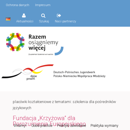
Ochrona danych
Impresum
Aktualności
Szukaj
Nasi partnerzy
placówki kształceniowe z tematami: szkolenia dla pośredników
językowych
Fundacja „Krzyżowa” dla
Porozumienia Europejskiego
Menu
Witamy!
Good practice
Praktyki zawodowe
Praktyka wymiany
Przeskocz
Przeskocz
główne