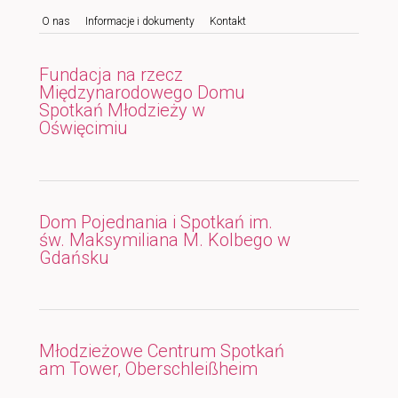
O nas
Informacje i dokumenty
Kontakt
do
do
tekstu
widgetów
Fundacja na rzecz
Międzynarodowego Domu
Spotkań Młodzieży w
Oświęcimiu
Dom Pojednania i Spotkań im.
św. Maksymiliana M. Kolbego w
Gdańsku
Młodzieżowe Centrum Spotkań
am Tower, Oberschleißheim