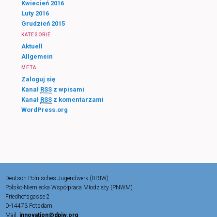
Kwiecień 2016
Luty 2016
Grudzień 2015
KATEGORIE
Aktuell
Allgemein
META
Zaloguj się
Kanał
RSS
z wpisami
Kanał
RSS
z komentarzami
WordPress.org
Deutsch-Polnisches Jugendwerk (DPJW)
Polsko-Niemiecka Współpraca Młodzieży (PNWM)
Friedhofsgasse 2
D-14473 Potsdam
Mail:
innovation@dpjw.org