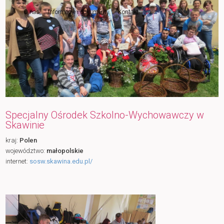
O nas
Informacje i dokumenty
Kontakt
do
tekstu
Specjalny Ośrodek Szkolno-Wychowawczy w
Skawinie
kraj:
Polen
województwo:
małopolskie
internet:
sosw.skawina.edu.pl/