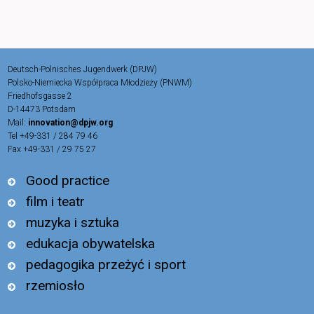
Deutsch-Polnisches Jugendwerk (DPJW)
Polsko-Niemiecka Współpraca Młodzieży (PNWM)
Friedhofsgasse 2
D-14473 Potsdam
Mail:
innovation@dpjw.org
Tel +49-331 / 284 79 46
Fax +49-331 / 29 75 27
Good practice
film i teatr
muzyka i sztuka
edukacja obywatelska
pedagogika przeżyć i sport
rzemiosło