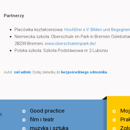
Partnerzy
:
Placówka kształceniowa:
HochDrei e.V. Bilden und Begegnen
Niemiecka szkoła: Oberschule im Park in Bremen Oslebsha
28239 Bremen;
www.oberschuleimpark.de
/
Polska szkoła: Szkoła Podstawowa nr 2 Luboniu
Autor:
swl-admin
. Dodaj zakładkę do
bezpośredniego odnośnika
.
Moj
Good practice
M)
Pra
film i teatr
Zgł
muzyka i sztuka