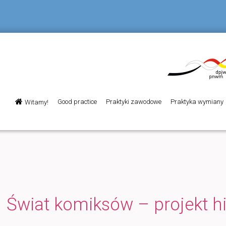
Menu
Good practice
Praktyki zawodowe
Praktyka wymiany
Witamy!
Przeskocz
główne
do
tekstu
Świat komiksów – projekt h