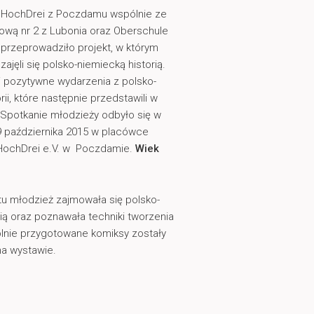
 HochDrei z Poczdamu wspólnie ze
wą nr 2 z Lubonia oraz Oberschule
 przeprowadziło projekt, w którym
zajęli się polsko-niemiecką historią.
i pozytywne wydarzenia z polsko-
rii, które następnie przedstawili w
 Spotkanie młodzieży odbyło się w
9 października 2015 w placówce
 HochDrei e.V. w Poczdamie.
Wiek
tu młodzież zajmowała się polsko-
ią oraz poznawała techniki tworzenia
lnie przygotowane komiksy zostały
a wystawie.