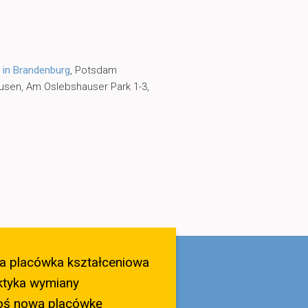
 in Brandenburg
, Potsdam
usen, Am Oslebshauser Park 1-3,
a placówka kształceniowa
ktyka wymiany
oś nową placówkę