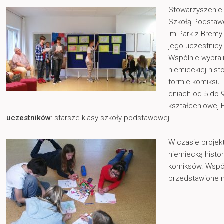
Stowarzyszenie
Szkołą Podstawo
im Park z Bremy
jego uczestnicy 
Wspólnie wybral
niemieckiej histo
formie komiksu.
dniach od 5 do 
kształceniowej
uczestników
: starsze klasy szkoły podstawowej.
W czasie projek
niemiecką histor
komiksów. Wspó
przedstawione n