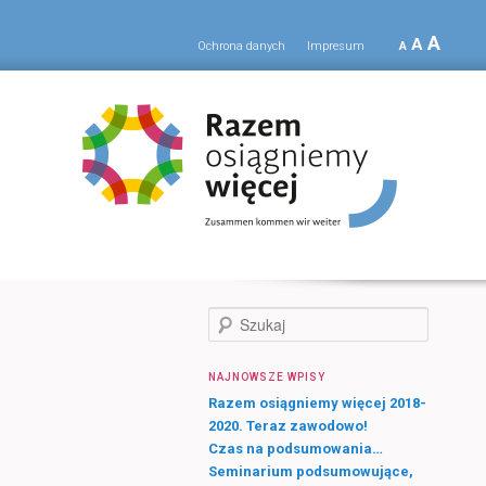
A
A
Ochrona danych
Impresum
A
S
z
u
NAJNOWSZE WPISY
k
a
Razem osiągniemy więcej 2018-
j
2020. Teraz zawodowo!
Czas na podsumowania…
Seminarium podsumowujące,