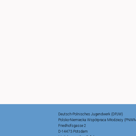
Deutsch-Polnisches Jugendwerk (DPJW)
Polsko-Niemiecka Współpraca Młodzieży (PNW
Friedhofsgasse 2
D-14473 Potsdam