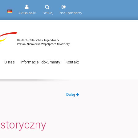
Aktualności
Szukaj
Nasi partnerzy
O nas
Informacje i dokumenty
Kontakt
Nawigacja
Dalej
po
wpisach
istoryczny