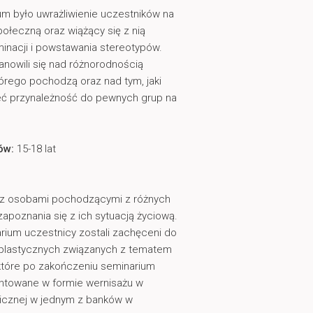
m było uwrażliwienie uczestników na
ołeczną oraz wiążący się z nią
inacji i powstawania stereotypów.
anowili się nad różnorodnością
tórego pochodzą oraz nad tym, jaki
ć przynależność do pewnych grup na
.
ków:
15-18 lat
ę z osobami
pochodzącymi z różnych
apoznania się z ich sytuacją życiową.
ium uczestnicy zostali zachęceni do
 plastycznych związanych z tematem
które po zakończeniu seminarium
ntowane w formie wernisażu w
licznej w jednym z banków w