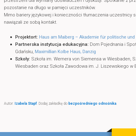
przestrzeni dla wymiany doświadczeń i dyskusji. Spotkanie z p
pozostanie na długo w pamięci uczestników.
Mimo bariery językowej i konieczności tłumaczenia uczestnicy s
nawiązali ze sobą kontakt.
Projektort:
Haus am Maiberg – Akademie für politische und
Partnerska instytucja edukacyjna:
Dom Pojednania i Spot
Gdańsku,
Maximillian Kolbe Haus, Danzig
Szkoły:
Szkoła im. Wernera von Siemensa w Wiesbaden, Sz
Wiesbaden oraz Szkoła Zawodowa im. J. Liszewskiego w 
Autor:
Izabela Stapf
. Dodaj zakładkę do
bezpośredniego odnośnika
.