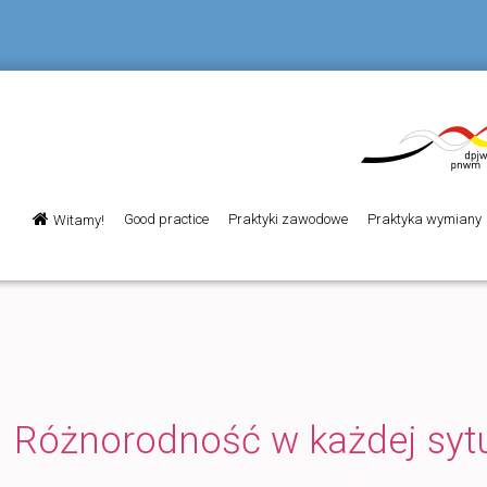
Menu
Good practice
Praktyki zawodowe
Praktyka wymiany
Witamy!
Przeskocz
główne
do
tekstu
Różnorodność w każdej sytu