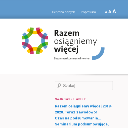
A
A
Ochrona danych
Impresum
A
S
z
u
NAJNOWSZE WPISY
k
a
Razem osiągniemy więcej 2018-
j
2020. Teraz zawodowo!
Czas na podsumowania…
Seminarium podsumowujące,