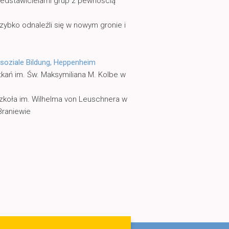
rzedstawicielami grup z pewnością
zybko odnaleźli się w nowym gronie i
 soziale Bildung, Heppenheim
kań im. Św. Maksymiliana M. Kolbe w
koła im. Wilhelma von Leuschnera w
Braniewie