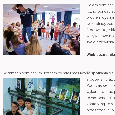
Celem seminariu
różnorodność sp
problem dyskrym
Uczestnicy zast
środowiska, z k
wpływ może mie
życie człowieka
Wiek uczestni
W ramach seminarium uczestnicy mieli możliwość spotkania si
środowisk oraz z
Podczas seminar
wykonania prac
różnorodności, 
zostały zapreze
przestrzeni pub