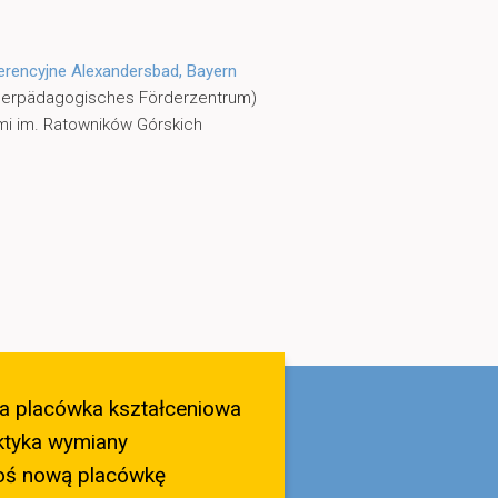
rencyjne Alexandersbad, Bayern
nderpädagogisches Förderzentrum)
mi im. Ratowników Górskich
a placówka kształceniowa
ktyka wymiany
oś nową placówkę