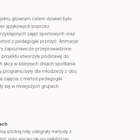
jektu głównym celem działań było
ier językowych poprzez
rzystępnych zajęć sportowych oraz
etod z pedagogiki przeżyć. Animacje
gry zapoznawcze przeprowadzone
 projektu stworzyły podstawę do
h akcji w kolejnych dniach spotkania.
y programu były dla młodzieży z obu
 a zajęcia z metod pedagogiki
y się w mniejszych grupach
dach
ia istotną rolę odegrały metody z
yć oraz wycieczki po najbliższej